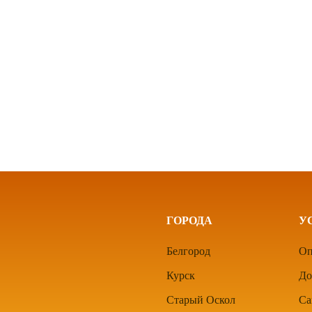
ГОРОДА
У
Белгород
Оп
Курск
До
Старый Оскол
Са